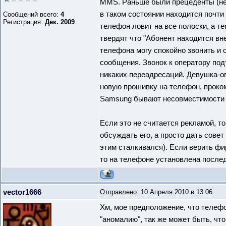
MMS. Раньше были прецеденты (не 
в таком состоянии находится почти
Сообщений всего:
4
Регистрация:
Дек. 2009
телефон ловит на все полоски, а те
твердят что "Абонент находится вне
телефона могу спокойно звонить и
сообщения. Звонок к оператору подт
никаких переадресаций. Девушка-о
новую прошивку на телефон, проком
Samsung бывают несовместимости с
Если это не считается рекламой, т
обсуждать его, а просто дать совет
этим сталкивался). Если верить фи
то на телефоне установлена после
vector1666
Отправлено
: 10 Апреля 2010 в 13:06
Хм, мое предположение, что телефо
"аномалию", так же может быть, ч