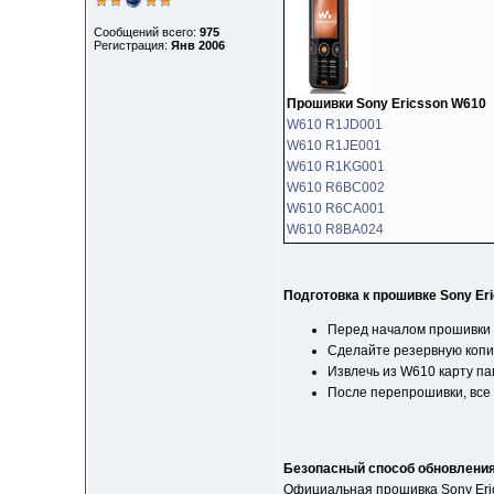
Сообщений всего:
975
Регистрация:
Янв 2006
Прошивки Sony Ericsson W610
W610 R1JD001
W610 R1JE001
W610 R1KG001
W610 R6BC002
W610 R6CA001
W610 R8BA024
Подготовка к прошивке Sony Er
Перед началом прошивки 
Сделайте резервную копи
Извлечь из W610 карту па
После перепрошивки, все
Безопасный способ обновлени
Официальная прошивка Sony Eri