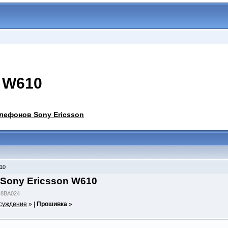
 W610
лефонов Sony Ericsson
10
Sony Ericsson W610
R8BA024
суждение
» |
Прошивка
»