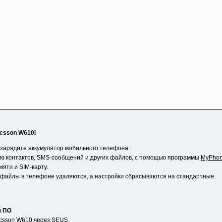
icsson W610i
зарядите аккумулятор мобильного телефона.
ю контактов, SMS-сообщений и других файлов, с помощью программы
MyPhon
мяти и SIM-карту.
 файлы в телефоне удаляются, а настройки сбрасываются на стандартные.
я ПО
csson W610 через SEUS