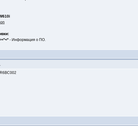
W610i
son
ивки:
<<*<*
- Информация о ПО.
1
0 R6BC002