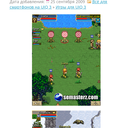
Дата добавления:
25 сентября 2009
Всё для
смартфонов на UIQ 3
»
Игры для UIQ 3