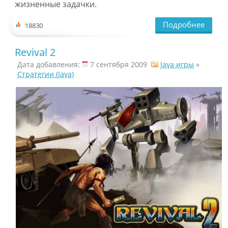
жизненные задачки.
Подробнее
18830
Revival 2
Дата добавления:
7 сентября 2009
Java игры
»
Стратегии (Java)