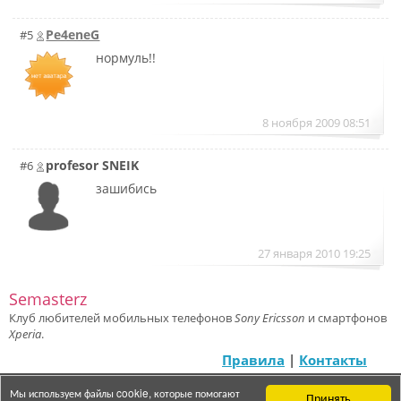
Pe4eneG
#5
нормуль!!
8 ноября 2009 08:51
profesor SNEIK
#6
зашибись
27 января 2010 19:25
Semasterz
Клуб любителей мобильных телефонов
Sony Ericsson
и смартфонов
Xperia
.
Правила
|
Контакты
Мы используем файлы cookie, которые помогают
Принять
© 2007 — 2025 «Semasterz»