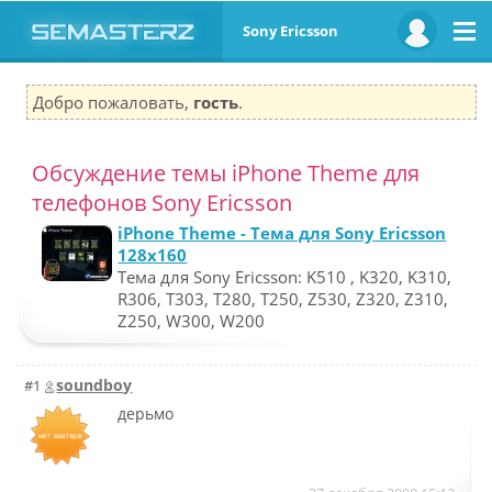
Sony Ericsson
Добро пожаловать,
гость
.
Обсуждение темы iPhone Theme для
телефонов Sony Ericsson
iPhone Theme - Тема для Sony Ericsson
128x160
Тема для Sony Ericsson: K510 , K320, K310,
R306, T303, T280, T250, Z530, Z320, Z310,
Z250, W300, W200
soundboy
#1
дерьмо