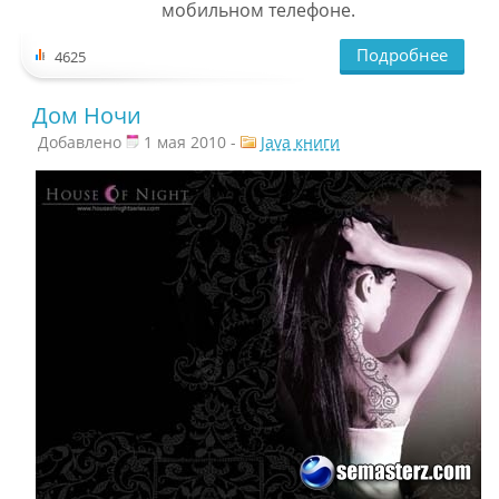
мобильном телефоне.
Подробнее
4625
Дом Ночи
Добавлено
1 мая 2010 -
Java книги