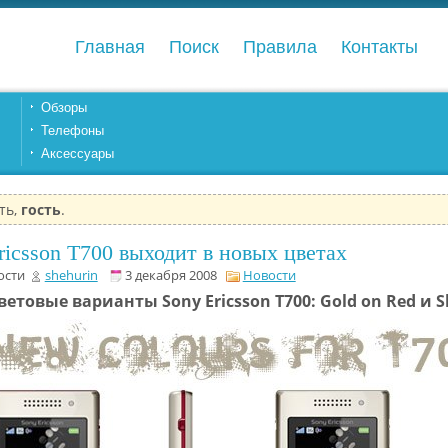
Главная
Поиск
Правила
Контакты
Обзоры
Телефоны
Аксессуары
ть,
гость
.
ricsson T700 выходит в новых цветах
ости
shehurin
3 декабря 2008
Новости
етовые варианты Sony Ericsson T700: Gold on Red и S