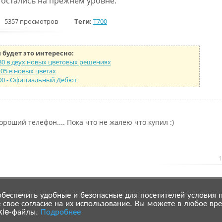
 остались на прежнем уровне.
5357 просмотров
Теги:
T700
 будет это интересно:
280 в двух новых цветовых решениях
205 в новых цветах
700 - Официальный Дебют
ороший телефон.... Пока что не жалею что купил :)
1
беспечить удобные и безопасные для посетителей условия 
 свое согласие на их использование. Вы можете в любое вре
okie-файлы.
Подробнее