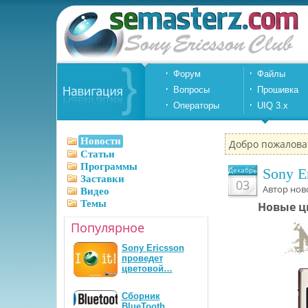
Форум
Файлы
Вопросы
Прошивка
Операторы
UIQ 3.x
Новости
Добро пожалова
Статьи
Программы
Декабрь
Sony E
Заставки
03
Автор нов
Видео
Темы
Новые цв
Популярное
Sony Ericsson
проведет
цветовой…
Сборник
BlueTooth