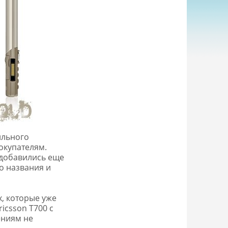
ильного
окупателям.
 добавились еще
ко названия и
х, которые уже
icsson T700 с
ениям не