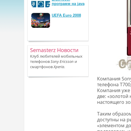
программ на java
UEFA Euro 2008
Semasterz Новости
Клуб любителей мобильных
телефонов
Sony Ericsson
и
смартфонов
Xperia
.
Компания Sony
телефона T700
Компания уже 
две: «золотой 
настоящего зо
Таким образом
доступны на ры
«элементом до