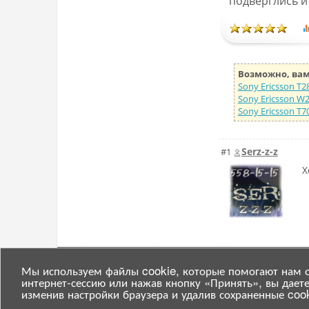
подверглись и
Возможно, вам
Sony Ericsson T
Sony Ericsson W
Sony Ericsson T
Serz-z-z
#1
Х
© 2007—2025
semasterz.com
Мы используем файлы cookie, которые помогают нам о
интернет-сессию или нажав кнопку «Принять», вы даете
изменив настройки браузера и удалив сохраненные co