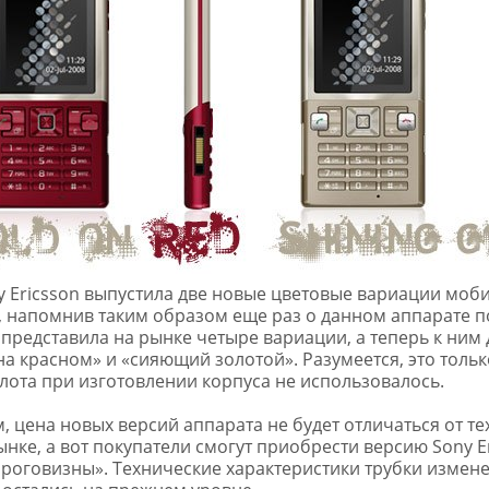
 Ericsson выпустила две новые цветовые вариации моб
, напомнив таким образом еще раз о данном аппарате п
представила на рынке четыре вариации, а теперь к ним
на красном» и «сияющий золотой». Разумеется, это толь
лота при изготовлении корпуса не использовалось.
, цена новых версий аппарата не будет отличаться от те
нке, а вот покупатели смогут приобрести версию Sony Er
роговизны». Технические характеристики трубки измен