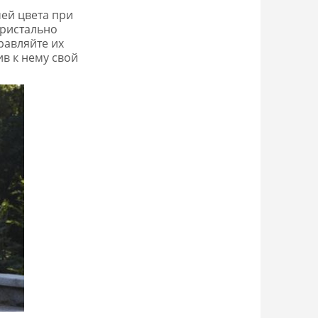
ей цвета при
кристально
равляйте их
в к нему свой