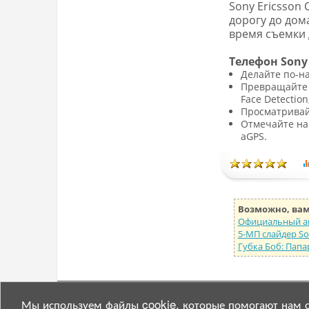
Sony Ericsson
дорогу до дом
время съемки 
Телефон Sony
Делайте по-на
Превращайте 
Face Detection
Просматривай
Отмечайте на
aGPS.
Возможно, вам
Официальный ано
5-МП слайдер So
Губка Боб: Пап
© 2007—2025
semasterz.com
Мы используем файлы cookie, которые помогают нам о