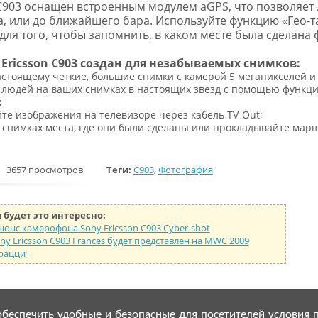
 C903 оснащен встроенным модулем aGPS, что позволяет 
а, или до ближайшего бара. Используйте функцию «Гео-т
для того, чтобы запомнить, в каком месте была сделана 
 Ericsson C903 создан для незабываемых снимков:
стоящему четкие, большие снимки с камерой 5 мегапикселей и
людей на ваших снимках в настоящих звезд с помощью функций
;
те изображения на телевизоре через кабель TV-Out;
 снимках места, где они были сделаны или прокладывайте мар
3657 просмотров
Теги:
C903
,
Фотография
 будет это интересно:
нс камерофона Sony Ericsson C903 Cyber-shot
ny Ericsson C903 Frances будет представлен на MWC 2009
арацци
беспечить удобные и безопасные для посетителей условия 