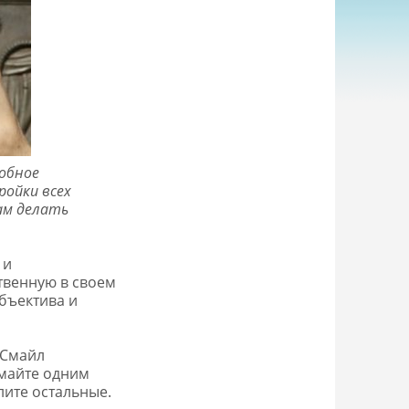
добное
ройки всех
ам делать
 и
твенную в своем
бъектива и
 Смайл
имайте одним
лите остальные.