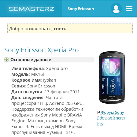
Sony Ericsson
Добро пожаловать,
гость
.
Sony Ericsson Xperia Pro
Основные данные
Имя телефона
: Xperia pro
Модель
: MK16i
Кодовое имя
: Iyokan
Серия
: Sony Ericsson
Дата выпуска
: 13 февраля 2011
Доп. сведения
: Частота
процессора 1ГГц, Adreno 205 GPU.
Поддержка технологии обработки
Форум Sony
изображения Sony Mobile BRAVIA
Ericsson Xperia
Engine. Матрица камеры Sony
Pro
Exmor R. Есть выход HDMI. Время
прослушивания музыки - 31ч.