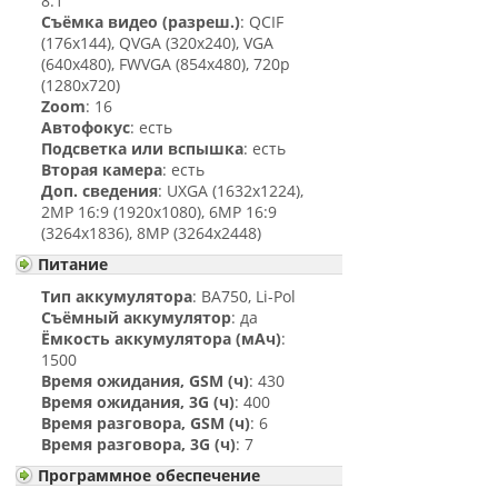
8.1
Съёмка видео (разреш.)
: QCIF
(176х144), QVGA (320x240), VGA
(640x480), FWVGA (854x480), 720p
(1280x720)
Zoom
: 16
Автофокус
: есть
Подсветка или вспышка
: есть
Вторая камера
: есть
Доп. сведения
: UXGA (1632x1224),
2MP 16:9 (1920x1080), 6MP 16:9
(3264x1836), 8MP (3264x2448)
Питание
Тип аккумулятора
: BA750, Li-Pol
Съёмный аккумулятор
: да
Ёмкость аккумулятора (мАч)
:
1500
Время ожидания, GSM (ч)
: 430
Время ожидания, 3G (ч)
: 400
Время разговора, GSM (ч)
: 6
Время разговора, 3G (ч)
: 7
Программное обеспечение