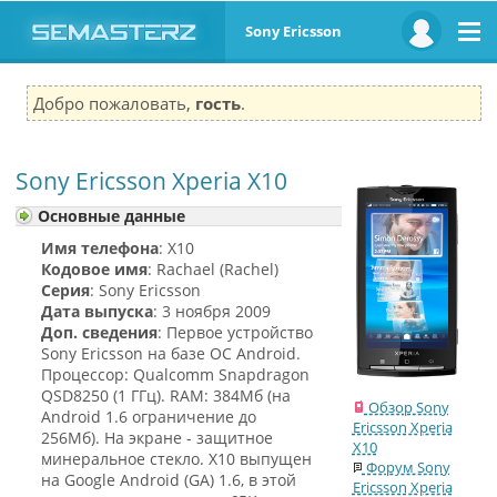
Sony Ericsson
Добро пожаловать,
гость
.
Sony Ericsson Xperia X10
Основные данные
Имя телефона
: X10
Кодовое имя
: Rachael (Rachel)
Серия
: Sony Ericsson
Дата выпуска
: 3 ноября 2009
Доп. сведения
: Первое устройство
Sony Ericsson на базе ОС Android.
Процессор: Qualcomm Snapdragon
QSD8250 (1 ГГц). RAM: 384Мб (на
Обзор Sony
Android 1.6 ограничение до
Ericsson Xperia
256Мб). На экране - защитное
X10
минеральное стекло. X10 выпущен
Форум Sony
на Google Android (GA) 1.6, в этой
Ericsson Xperia