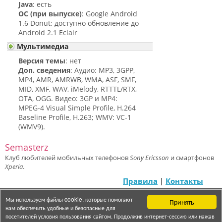
Java
: есть
ОС (при выпуске)
: Google Android
1.6 Donut; доступно обновление до
Android 2.1 Eclair
Мультимедиа
Версия темы
: нет
Доп. сведения
: Аудио: MP3, 3GPP,
MP4, AMR, AMRWB, WMA, ASF, SMF,
MID, XMF, WAV, iMelody, RTTTL/RTX,
OTA, OGG. Видео: 3GP и MP4:
MPEG-4 Visual Simple Profile, H.264
Baseline Profile, H.263; WMV: VC-1
(WMV9).
Semasterz
Клуб любителей мобильных телефонов
Sony Ericsson
и смартфонов
Xperia
.
Правила
|
Контакты
Мы используем файлы cookie, которые помогают
Принять
© 2007 — 2025 «Semasterz»
нам обеспечить удобные и безопасные для
посетителей условия пользования сайтом. Продолжив интернет-сессию или нажав