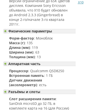
версии ограничение до 65K цветов
X10
дисплея. Компания Sony Ericsson
объявила, что X10 будет обновлен
до Android 2.3.3 (Gingerbread) в
конце 2-го/начале 3-го квартала
2011г.
Физические параметры
Форм-фактор
: Моноблок
Масса (г)
: 135
Длина (мм)
: 119
Ширина (мм)
: 63
Толщина (мм)
: 13
Аппаратная часть
Процессор
: Qualcomm QSD8250
Встроенная память
: 1 ГБ
Датчик движения
(акселерометр)
: есть
Разъёмы и слоты
Слот расширения памяти
:
SanDisk microSD до 32 ГБ, в
комплекте карта на 16 (для России)