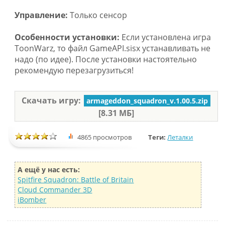
Управление:
Только сенсор
Особенности установки:
Если установлена игра
ToonWarz, то файл GameAPI.sisx устанавливать не
надо (по идее). После установки настоятельно
рекомендую перезагрузиться!
Скачать игру:
armageddon_squadron_v.1.00.5.zip
[8.31 МБ]
4865 просмотров
Теги:
Леталки
А ещё у нас есть:
Spitfire Squadron: Battle of Britain
Cloud Commander 3D
iBomber