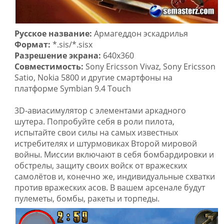
Русское название:
Армагеддон эскадрилья
Формат:
*.sis/*.sisx
Разрешение экрана:
640x360
Совместимость:
Sony Ericsson Vivaz, Sony Ericsson
Satio, Nokia 5800 и другие смартфоны на
платформе Symbian 9.4 Touch
3D-авиасимулятор с элементами аркадного
шутера. Попробуйте себя в роли пилота,
испытайте свои силы на самых известных
истребителях и штурмовиках Второй мировой
войны. Миссии включают в себя бомбардировки и
обстрелы, защиту своих войск от вражеских
самолётов и, конечно же, индивидуальные схватки
против вражеских асов. В вашем арсенале будут
пулеметы, бомбы, ракеты и торпеды.