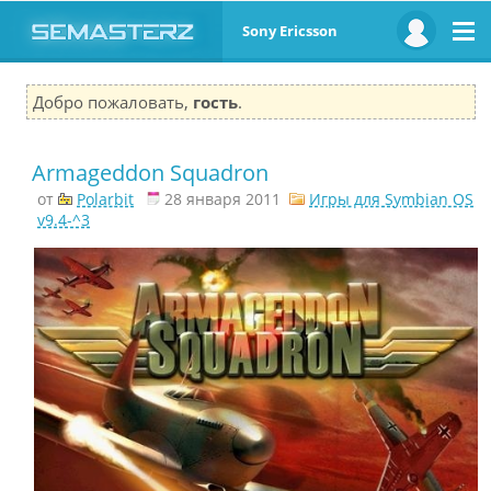
Sony Ericsson
Добро пожаловать,
гость
.
Armageddon Squadron
от
Polarbit
28 января 2011
Игры для Symbian OS
v9.4-^3