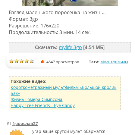
Взгляд маленького поросенка на жизнь...
Формат: 3gp
Разрешение: 176х220
Продолжительность: 3 мин. 14 сек.
Скачать:
mylife.3gp
[4.51 МБ]
4647 просмотров
Теги:
Мультфильмы
Похожие видео:
Короткометражный мультфильм «Большой кролик
Бак»
Жизнь Гомера Симпсона
Happy Tree Friends - Eye Candy
ярослав27
#1
угар ваще крутой мульт обаржатся