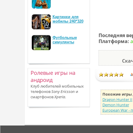
Картинки для
мобилы 240*320
Последняя ве
Футбольные
Платформа:
а
симулянты
Скач
Ролевые игры на
андроид
Клуб любителей мобильных
телефонов
Sony Ericsson
и
Похожие игры 
смартфонов
Xperia
.
Dragon Hunter II
Demon Hunter
European War - 