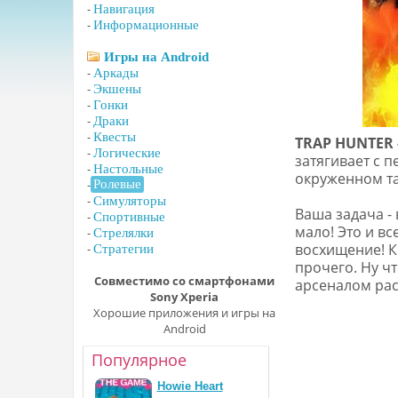
-
Навигация
-
Информационные
Игры на Android
-
Аркады
-
Экшены
-
Гонки
-
Драки
-
Квесты
TRAP HUNTER 
-
Логические
затягивает с 
-
Настольные
окруженном т
-
Ролевые
-
Симуляторы
Ваша задача - 
-
Спортивные
мало! Это и в
-
Стрелялки
восхищение! К
-
Стратегии
прочего. Ну ч
Совместимо со смартфонами
арсеналом рас
Sony Xperia
Хорошие приложения и игры на
Android
Популярное
Howie Heart