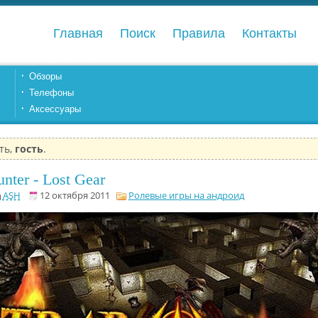
Главная
Поиск
Правила
Контакты
Обзоры
Телефоны
Аксессуары
ть,
гость
.
nter - Lost Gear
ASH
12 октября 2011
Ролевые игры на андроид