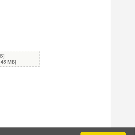
Б]
.48 МБ]