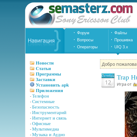
Форум
Файлы
Вопросы
Прошивка
Операторы
UIQ 3.x
Новости
Добро пожалова
Статьи
Программы
Октябрь
Trap Hu
Заставки
12
Игра от
Установить apk
Приложения
-
Телефон
-
Системные
-
Безопасность
-
Инструментарий
-
Интернет и связь
-
Офисные
-
Мультимедиа
-
Музыка и Аудио