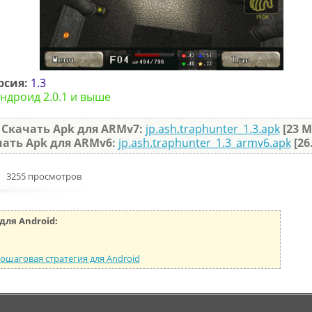
рсия:
1.3
ндроид 2.0.1 и выше
Скачать Apk для ARMv7:
jp.ash.traphunter_1.3.apk
[23 М
ать Apk для ARMv6:
jp.ash.traphunter_1.3_armv6.apk
[26
3255 просмотров
для Android:
пошаговая стратегия для Android