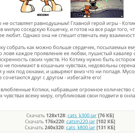
 не оставляет равнодушным! Главной герой игры - Котик
в милую соседскую Кошечку, и готов на все ради того, ч
ее любит. Однако она не спешит отвечать ему взаимность
ку собрать как можно больше сердечек, посылаемых ем
о ловя каждое проявление ее любви, пушистый кавалер 
искренность своих чувств. Но Котику нужно быть осторо
о не понимают в кошачьих чувствах, недовольны серен
у них под окнами, и швыряют вниз что ни попадя. Мусо
сочетаются друг с другом - избегайте его!
влюбленные Котики, набравшие огромное количество с
их чувствах всему миру, опубликовав свои подвиги в онл
Скачать
128x128
:
cats_k300.jar
[76 КБ]
Скачать
176x220
:
catsin220.jar
[102 КБ]
Скачать
240x320
:
cats_k800.jar
[131 КБ]