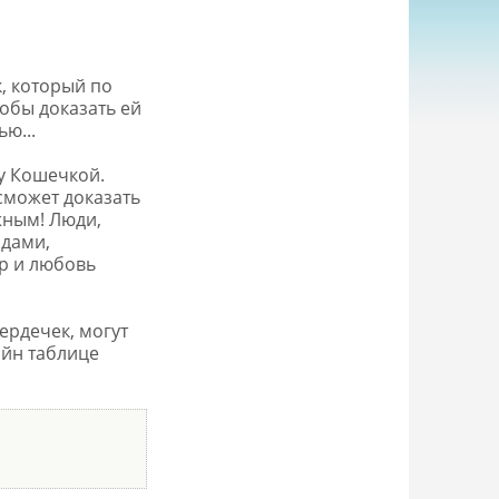
, который по
тобы доказать ей
ю...
у Кошечкой.
сможет доказать
жным! Люди,
адами,
р и любовь
ердечек, могут
айн таблице