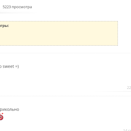
5223 просмотра
игры:
o sweet =)
22
рикольно
14 с