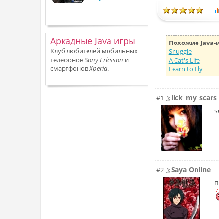
Аркадные Java игры
Похожие Java-
Клуб любителей мобильных
Snuggle
телефонов
Sony Ericsson
и
A Cat's Life
смартфонов
Xperia
.
Learn to Fly
lick_my_scars
#1
s
Saya Online
#2
п