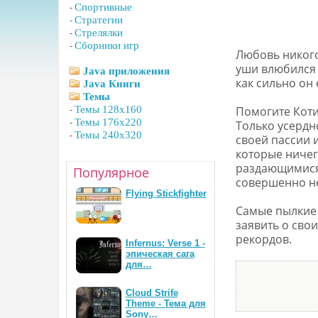
-
Спортивные
-
Стратегии
-
Стрелялки
-
Сборники игр
Любовь никого
уши влюбился 
Java приложения
как сильно он 
Java Книги
Темы
-
Темы 128x160
Помогите Коти
-
Темы 176x220
Только усердн
-
Темы 240x320
своей пассии 
которые ничег
раздающимися 
Популярное
совершенно не 
Flying Stickfighter
Самые пылкие 
заявить о сво
рекордов.
Infernus: Verse 1 -
эпическая сага
для…
Cloud Strife
Theme - Тема для
Sony…