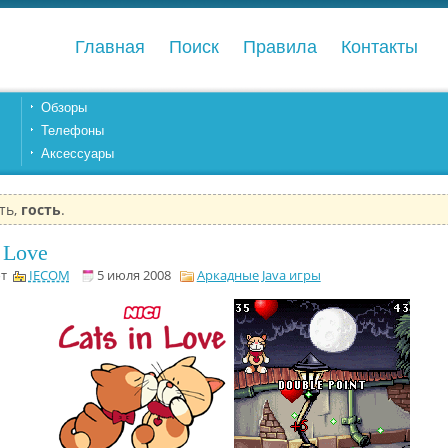
Главная
Поиск
Правила
Контакты
Обзоры
Телефоны
Аксессуары
ть,
гость
.
n Love
от
IECOM
5 июля 2008
Аркадные Java игры