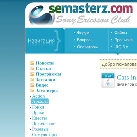
Форум
Файлы
Вопросы
Прошивка
Операторы
UIQ 3.x
Новости
Добро пожалова
Статьи
Программы
Java
Cats i
Заставки
Java игра 
Видео
Java игры
-
Action
-
Аркады
-
Гонки
-
Драки
-
Квесты
-
Логические
-
Ролевые
-
Симуляторы