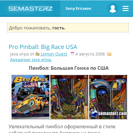
Sony Ericsson
Добро пожаловать,
гость
.
Pro Pinball: Big Race USA
Java игра от
Lemon Quest
4 августа 2008
Аркадные Java игры
Пинбол: Большая Гонка по США
Увлекательный пинбол оформленный в стиле