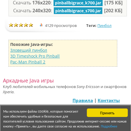
Скачать
176x220
:
[175 КБ]
pinballbigrace_k700.jar
Скачать
240x320
:
[202 КБ]
pinballbigrace_s700.jar
4129 просмотров
Теги:
Пинбол
Похожие Java-игры:
Зловещий пинбол
3D Timeshock Pro Pinball
Pac-Man Pinball 2
Аркадные Java игры
Клуб любителей мобильных телефонов
Sony Ericsson
и смартфонов
Xperia
.
Правила
|
Контакты
Мы используем файлы cookie, которые помогают
Принять
© 2007 — 2025 «Semasterz»
нам обеспечить удобные и безопасные для
посетителей условия пользования сайтом. Продолжив интернет-сессию или нажав
кнопку «Принять», вы даете свое согласие на их использование.
Подробнее