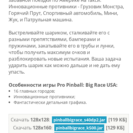
забавной поездки по Америке на такси.
Инновационные противники - Грузовик Монстра,
Горячий Прут, Спортивный автомобиль, Мини,
Жук, и Патрульная машина.
Выстреливайте шариком, сталкивайте его с
разными препятствиями, бамперами и
пружинами, закатывайте его в трубы и лунки,
чтобы получить максимум очков и
разблокировать новые испытания. Ваша задача
ударить шарик как можно дальше и не дать ему
упасть.
Особенности игры Pro Pinball: Big Race USA:
16 главных городов;
Инновационные противники;
Фантастически детальная графика.
Скачать
128x128
:
[119 КБ]
pinballbigrace_s40dp2.jar
Скачать
128x160
:
[129 КБ]
pinballbigrace_k500.jar