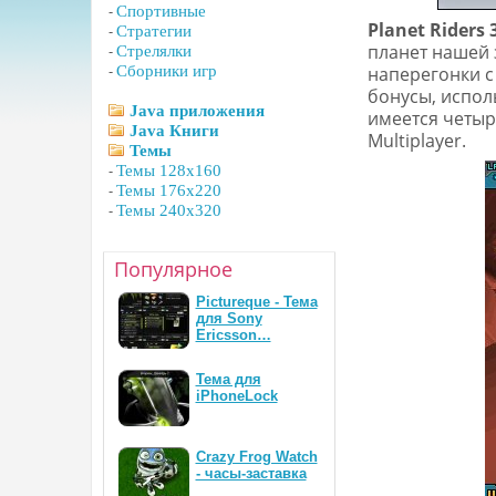
-
Спортивные
Planet Riders 
-
Стратегии
планет нашей 
-
Стрелялки
-
Сборники игр
наперегонки с
бонусы, испол
Java приложения
имеется четыр
Java Книги
Multiplayer.
Темы
-
Темы 128x160
-
Темы 176x220
-
Темы 240x320
Популярное
Pictureque - Тема
для Sony
Ericsson…
Тема для
iPhoneLock
Crazy Frog Watch
- часы-заставка