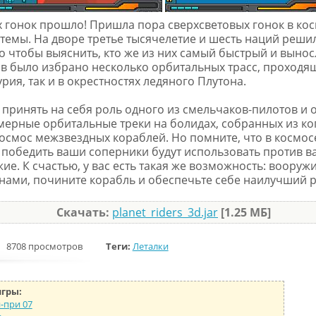
 гонок прошло! Пришла пора сверхсветовых гонок в ко
темы. На дворе третье тысячелетие и шесть наций реши
го чтобы выяснить, кто же из них самый быстрый и вынос
ов было избрано несколько орбитальных трасс, проходя
ия, так и в окрестностях ледяного Плутона.
 принять на себя роль одного из смельчаков-пилотов и 
мерные орбитальные треки на болидах, собранных из ко
смос межзвездных кораблей. Но помните, что в космосе
 победить ваши соперники будут использовать против в
ие. К счастью, у вас есть такая же возможность: вооруж
нами, почините корабль и обеспечьте себе наилучший р
Скачать:
planet_riders_3d.jar
[1.25 МБ]
8708 просмотров
Теги:
Леталки
игры:
н-при 07