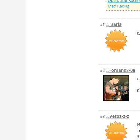
Oban: Star Racer
Mad Racing
rsaria
#1
к
roman98-08
#2
е
С
Vetoz-z-z
#3
И
т
Э