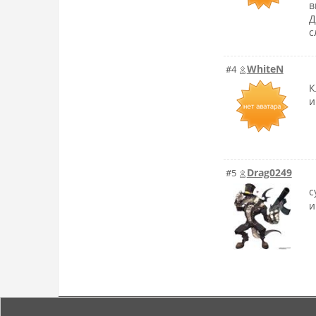
в
Д
с
WhiteN
#4
К
и
Drag0249
#5
с
и