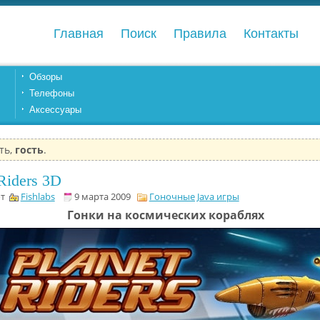
Главная
Поиск
Правила
Контакты
Обзоры
Телефоны
Аксессуары
ть,
гость
.
 Riders 3D
от
Fishlabs
9 марта 2009
Гоночные Java игры
Гонки на космических кораблях