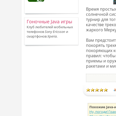
Время простых
солнечной сис
турнир для то
Гоночные Java игры
качестве трек
Клуб любителей мобильных
жаркого Меркур
телефонов
Sony Ericsson
и
смартфонов
Xperia
.
Вам предстоит
покорять трех
покоряющих ко
правил: чтобы
приемы и оруж
ракетами и ми
Похожие Java-
Ну, погоди! Гра