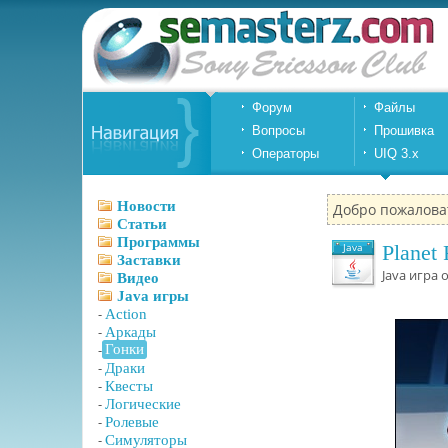
Форум
Файлы
Вопросы
Прошивка
Операторы
UIQ 3.x
Новости
Добро пожалова
Статьи
Программы
Java
Planet
Заставки
Java игра 
Видео
Java игры
-
Action
-
Аркады
-
Гонки
-
Драки
-
Квесты
-
Логические
-
Ролевые
-
Симуляторы