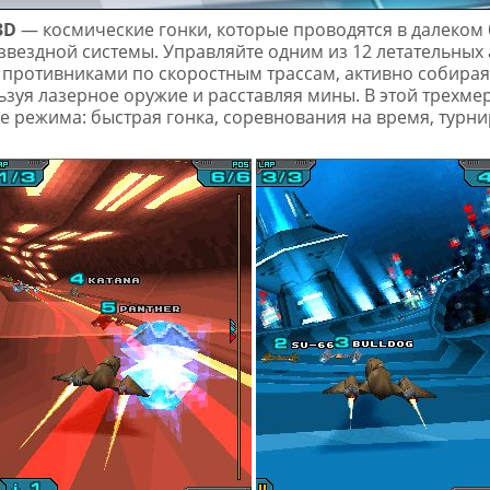
3D
— космические гонки, которые проводятся в далеком
звездной системы. Управляйте одним из 12 летательных
 противниками по скоростным трассам, активно собира
ьзуя лазерное оружие и расставляя мины. В этой трехмер
е режима: быстрая гонка, соревнования на время, турнир