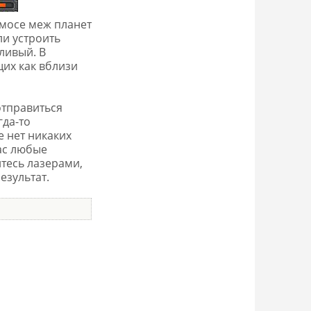
смосе меж планет
ли устроить
ливый. В
щих как вблизи
отправиться
гда-то
 нет никаких
ас любые
итесь лазерами,
езультат.