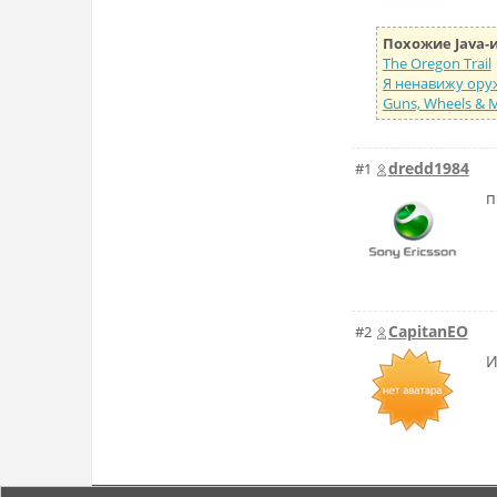
Похожие Java-
The Oregon Trail
Я ненавижу ору
Guns, Wheels & 
dredd1984
#1
п
CapitanEO
#2
И