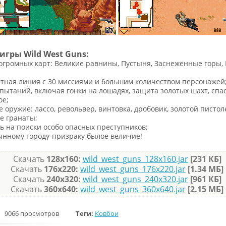
игры Wild West Guns:
огромных карт: Великие равнины, Пустыня, Заснеженные горы, 
ная линия с 30 миссиями и большим количеством персонажей
пытаний, включая гонки на лошадях, защита золотых шахт, спа
ое;
 оружие: лассо, револьвер, винтовка, дробовик, золотой пистол
е гранаты;
ь на поиски особо опасных преступников;
ынному городу-призраку былое величие!
Скачать
128х160:
wild_west_guns_128x160.jar
[231 КБ]
Скачать
176х220:
wild_west_guns_176x220.jar
[1.34 МБ]
Скачать
240х320:
wild_west_guns_240x320.jar
[961 КБ]
Скачать
360x640:
wild_west_guns_360x640.jar
[2.15 МБ]
9066 просмотров
Теги:
Ковбои