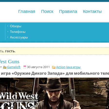
Главная
Поиск
Правила
Контакты
Обзоры
Телефоны
Аксессуары
ть,
гость
.
est Guns
от
Gameloft
30 августа 2011
Action Java игры
a игра «Оружие Дикого Запада» для мобильного тел