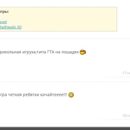
игры:
жие!
Madheads 3D
рикольная игруха,типа ГТА на лошадях
17 с
гра четкая ребятки качайтееее!!!
18 с