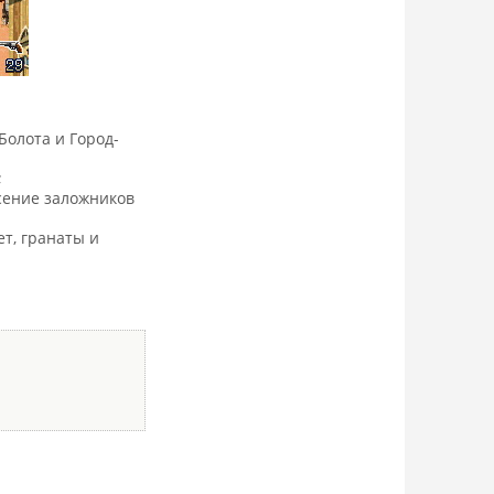
Болота и Город-
;
сение заложников
ет, гранаты и