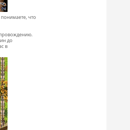
 понимаете, что
опровождению.
ин до
ас в