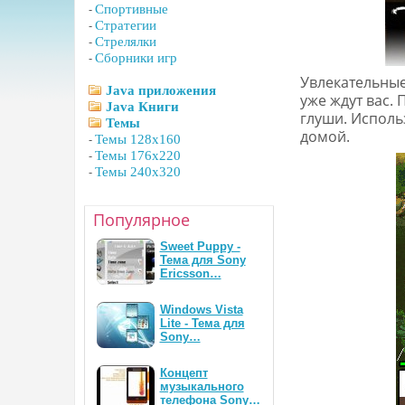
-
Спортивные
-
Стратегии
-
Стрелялки
-
Сборники игр
Увлекательные
Java приложения
уже ждут вас. 
Java Книги
глуши. Исполь
Темы
домой.
-
Темы 128x160
-
Темы 176x220
-
Темы 240x320
Популярное
Sweet Puppy -
Тема для Sony
Ericsson…
Windows Vista
Lite - Тема для
Sony…
Концепт
музыкального
телефона Sony…