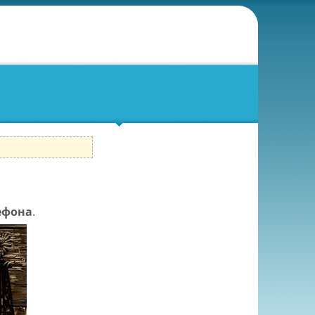
ефона
.