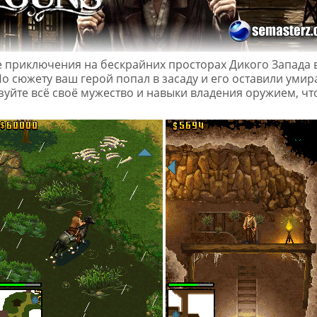
 приключения на бескрайних просторах Дикого Запада 
По сюжету ваш герой попал в засаду и его оставили умира
зуйте всё своё мужество и навыки владения оружием, чт