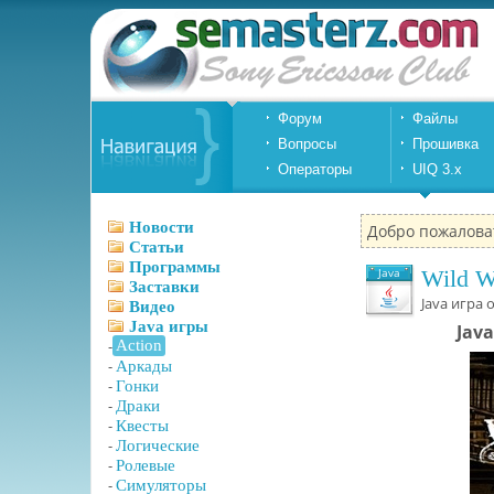
Форум
Файлы
Вопросы
Прошивка
Операторы
UIQ 3.x
Новости
Добро пожалова
Статьи
Программы
Java
Wild W
Заставки
Java игра 
Видео
Java игры
Jav
-
Action
-
Аркады
-
Гонки
-
Драки
-
Квесты
-
Логические
-
Ролевые
-
Симуляторы