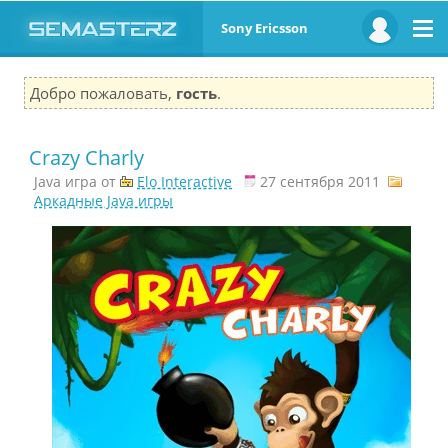
Sony Ericsson
Добро пожаловать,
гость
.
Crazy Charly
Java игра от
Elo Interactive
27 сентября 2011
Аркадные Java игры