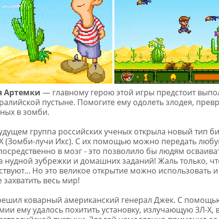
 Артемки
— главному герою этой игры предстоит выпо
тралийской пустыне. Помогите ему одолеть злодея, пре
ных в зомби.
удущем группа российских ученых открыла новый тип би
Х (Зомби-лучи Икс). С их помощью можно передать лю
посредственно в мозг - это позволило бы людям осваив
з нудной зубрежки и домашних заданий! Жаль только, что
ствуют... Но это великое открытие можно использовать и
 захватить весь мир!
решил коварный американский генерал Джек. С помощь
ии ему удалось похитить установку, излучающую ЗЛ-Х, 