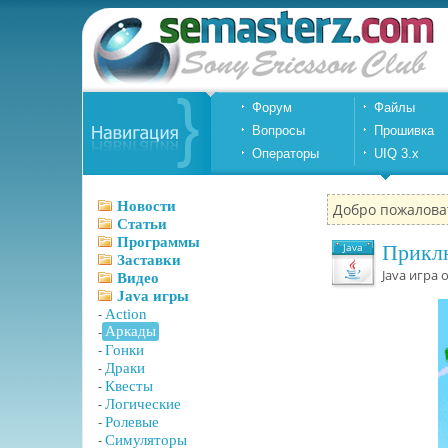
Форум
Файлы
Вопросы
Прошивка
Операторы
UIQ 3.x
Новости
Добро пожалова
Статьи
Программы
Java
Прикл
Заставки
Java игра 
Видео
Java игры
-
Action
-
Аркады
-
Гонки
-
Драки
-
Квесты
-
Логические
-
Ролевые
-
Симуляторы