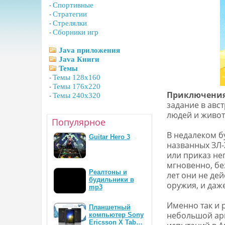
-
Спортивные
-
Стратегии
-
Стрелялки
-
Сборники игр
Java приложения
Java Книги
Темы
-
Темы 128x160
-
Темы 176x220
Приключения
-
Темы 240x320
задание в авс
людей и живот
Популярное
В недалеком б
Guitar Hero 3
названных ЗЛ-
или приказ не
мгновенно, бе
Реалтоны и
лет они не дей
будильники в
оружия, и даже
mp3
Именно так и 
Планшетный
небольшой арм
компьютер Sony
Ericsson X Tab…