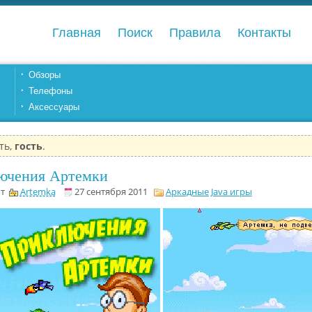
Главная
Поиск
Правила
Контакты
Обзоры
Телефоны
Аксессуары
ть,
гость
.
ючения Артемки
от
Artemka
27 сентября 2011
Аркадные Java игры