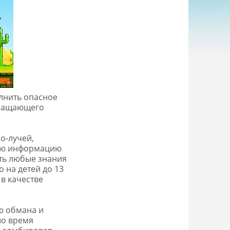
лнить опасное
вращающего
о-лучей,
бую информацию
ать любые знания
 на детей до 13
 в качестве
ю обмана и
во время