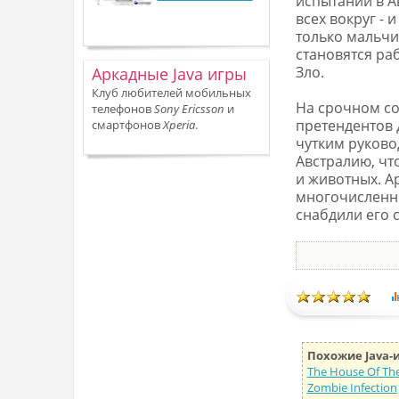
испытаний в А
всех вокруг -
только мальчик
становятся ра
Зло.
Аркадные Java игры
Клуб любителей мобильных
На срочном со
телефонов
Sony Ericsson
и
претендентов 
смартфонов
Xperia
.
чутким руково
Австралию, чт
и животных. А
многочисленны
снабдили его 
Похожие Java-
The House Of Th
Zombie Infection