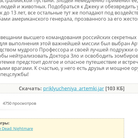
встралийской пустыни. Злодей немедленно применил ее
 и людей и животных. Подобраться к Джеку и обезвредить
 до 13 лет, все остальные тут же попадают под воздейст
бами американского генерала, прозванного за его жест
вещании высшего командования российских секретных 
для выполнения этой важнейшей миссии был выбран Ар
дством мудрого Профессора и своей лучшей подружки о
обы нейтрализовать Доктора Зло и освободить зомбиро
ртемке предстоит долгое и опасное путешествие и встреч
ми врагами. К счастью, у него есть друзья и мощное о
спецслужбы!
Скачать:
priklyucheniya_artemki.jar
[103 КБ]
4750 просмотров
игры:
e Dead: Nightmare