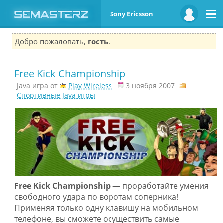
Sony Ericsson
Добро пожаловать,
гость
.
Free Kick Championship
Java игра от
Play Wireless
3 ноября 2007
Спортивные Java игры
Free Kick Championship
— проработайте умения
свободного удара по воротам соперника!
Применяя только одну клавишу на мобильном
телефоне, вы сможете осуществить самые