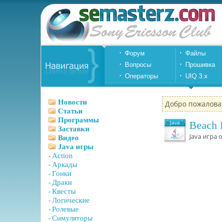
Форум
Файлы
Вопросы
Прошивка
Операторы
UIQ 3.x
Новости
Добро пожалова
Статьи
Программы
Java
Beach 
Заставки
Java игра 
Видео
Java игры
-
Action
-
Аркады
-
Гонки
-
Драки
-
Квесты
-
Логические
-
Ролевые
-
Симуляторы