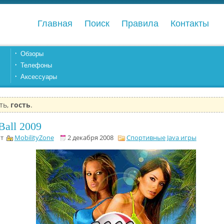
Главная
Поиск
Правила
Контакты
Обзоры
Телефоны
Аксессуары
ть,
гость
.
Ball 2009
от
MobilityZone
2 декабря 2008
Спортивные Java игры