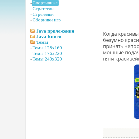
-
Спортивные
-
Стратегии
-
Стрелялки
-
Сборники игр
Java приложения
Когда красивы
Java Книги
безумно краси
Темы
принять непос
-
Темы 128x160
мощные подачи
-
Темы 176x220
пяти красивей
-
Темы 240x320