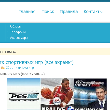
Главная
Поиск
Правила
Контакты
Обзоры
Телефоны
Аксессуары
ть,
гость
.
к спортивных игр (все экраны)
ы
Сборники java игр
ивных игр (все экраны)