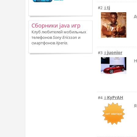
tj
#2
д
Сборники java игр
Клуб любителей мобильных
телефонов
Sony Ericsson
и
смартфонов
Xperia
.
juonior
#3
Н
KyPrAH
#4
Я