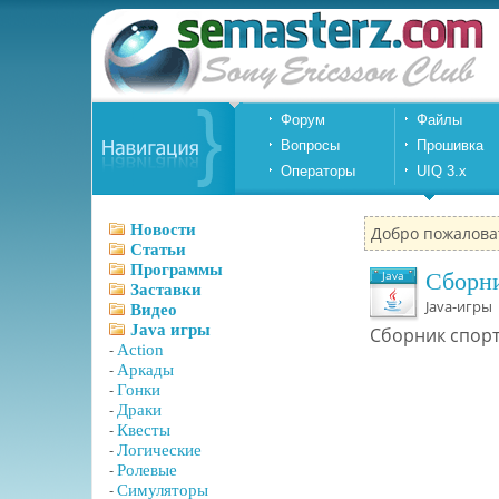
Форум
Файлы
Вопросы
Прошивка
Операторы
UIQ 3.x
Новости
Добро пожалова
Статьи
Программы
Java
Сборни
Заставки
Java-игр
Видео
Java игры
Сборник спорт
-
Action
-
Аркады
-
Гонки
-
Драки
-
Квесты
-
Логические
-
Ролевые
-
Симуляторы