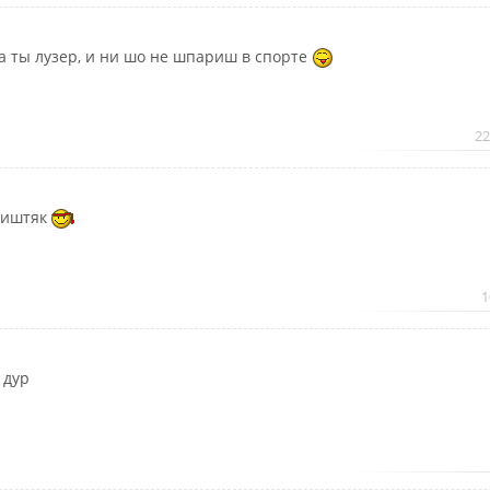
а ты лузер, и ни шо не шпариш в спорте
22
иштяк
1
 дур