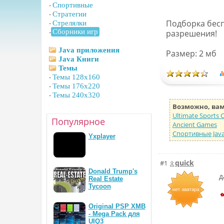
-
Спортивные
-
Стратегии
Подборка бесп
-
Стрелялки
-
Сборники игр
разрешения!
Java приложения
Размер: 2 мб
Java Книги
Темы
-
Темы 128x160
-
Темы 176x220
-
Темы 240x320
Возможно, вам
Ultimate Sports 
Популярное
Ancient Games
Спортивные Java
Yxplayer
quick
#1
Donald Trump's
д
Real Estate
Tycoon
Original PSP XMB
- Mega Pack для
UIQ3