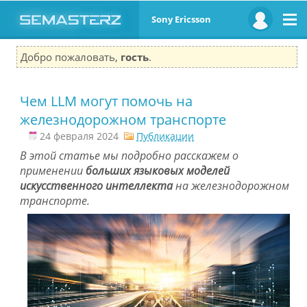
Sony Ericsson
Добро пожаловать,
гость
.
Чем LLM могут помочь на
железнодорожном транспорте
24 февраля 2024
Публикации
В этой статье мы подробно расскажем о
применении
больших языковых моделей
искусственного интеллекта
на железнодорожном
транспорте.