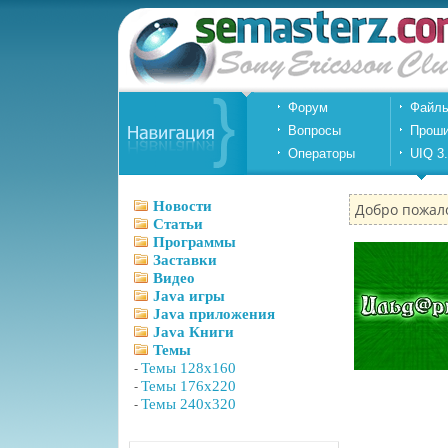
Форум
Файл
Вопросы
Проши
Операторы
UIQ 3
Новости
Добро пожал
Статьи
Программы
Заставки
Видео
Java игры
Java приложения
Java Книги
Темы
-
Темы 128x160
-
Темы 176x220
-
Темы 240x320