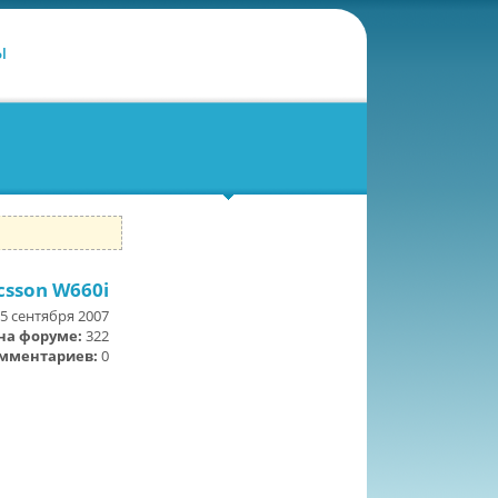
ы
csson W660i
5 сентября 2007
на форуме:
322
мментариев:
0