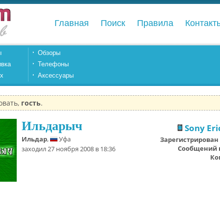
Главная
Поиск
Правила
Контакт
ы
Обзоры
вка
Телефоны
.x
Аксессуары
овать,
гость
.
Ильдарыч
Sony Eri
Ильдар
,
Уфа
Зарегистрирован
Сообщений 
заходил 27 ноября 2008 в 18:36
Ко