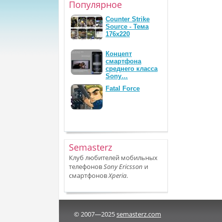
Популярное
Counter Strike
Source - Тема
176x220
Концепт
смартфона
среднего класса
Sony…
Fatal Force
Semasterz
Клуб любителей мобильных
телефонов
Sony Ericsson
и
смартфонов
Xperia
.
© 2007—2025
semasterz.com