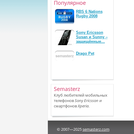
Популярное
RBS 6 Nations
Rugby 2008
Sony Ericsson
Susan и Sunny –
защищённые…
Drago Pet
Semasterz
Клуб любителей мобильных
телефонов
Sony Ericsson
и
смартфонов
Xperia
.
© 2007—2025
semasterz.com