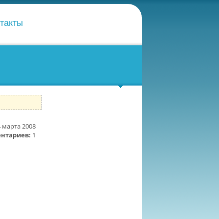
такты
4 марта 2008
ентариев:
1