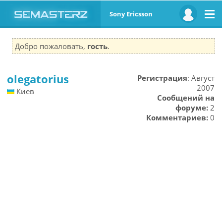
Sony Ericsson
Добро пожаловать,
гость
.
olegatorius
Регистрация
: Август
2007
Киев
Сообщений на
форуме:
2
Комментариев:
0