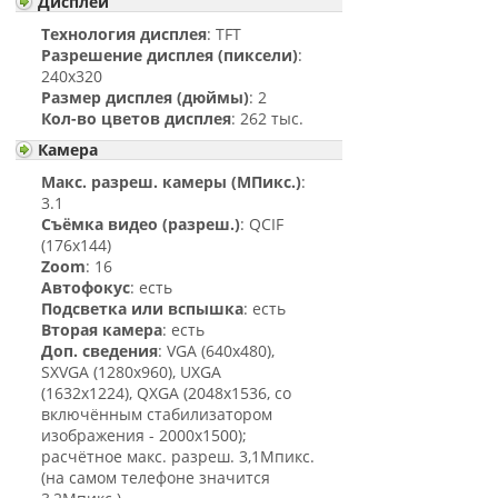
Дисплей
Технология дисплея
: TFT
Разрешение дисплея (пиксели)
:
240x320
Размер дисплея (дюймы)
: 2
Кол-во цветов дисплея
: 262 тыс.
Камера
Макс. разреш. камеры (МПикс.)
:
3.1
Съёмка видео (разреш.)
: QCIF
(176x144)
Zoom
: 16
Автофокус
: есть
Подсветка или вспышка
: есть
Вторая камера
: есть
Доп. сведения
: VGA (640x480),
SXVGA (1280x960), UXGA
(1632x1224), QXGA (2048x1536, со
включённым стабилизатором
изображения - 2000x1500);
расчётное макс. разреш. 3,1Мпикс.
(на самом телефоне значится