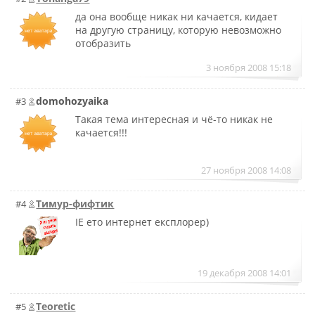
да она вообще никак ни качается, кидает
на другую страницу, которую невозможно
отобразить
3 ноября 2008 15:18
domohozyaika
#3
Такая тема интересная и чё-то никак не
качается!!!
27 ноября 2008 14:08
Тимур-фифтик
#4
IE ето интернет експлорер)
19 декабря 2008 14:01
Teoretic
#5