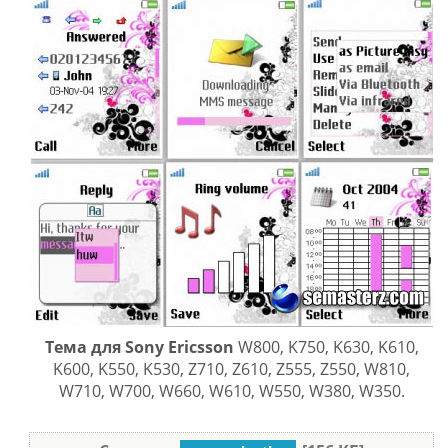
Тема для Sony Ericsson
W800, K750, K630, K610,
K600, K550, K530, Z710, Z610, Z555, Z550, W810,
W710, W700, W660, W610, W550, W380, W350.