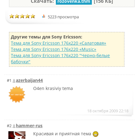
Скачать:
[156 КБ]
rozovenka.thm
5223 просмотра
Другие темы для Sony Ericsson:
Тема для Sony Ericsson 176х220 «Салатовая»
Тема для Sony Ericsson 176х220 «Music»
Тема для Sony Ericsson 176х220 "Черно-белые
бабочки"
azerbaijan44
#1
O4en krasiviy tema
18 октября 2009 22:18
hammer-rus
#2
Красивая и приятная тема