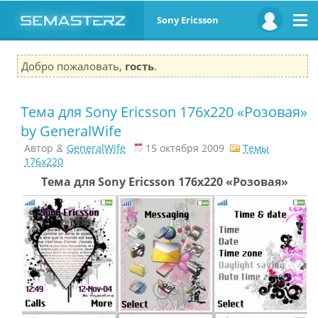
Sony Ericsson
Добро пожаловать,
гость
.
Тема для Sony Ericsson 176х220 «Розовая»
by GeneralWife
Автор
GeneralWife
15 октября 2009
Темы
176x220
Тема для Sony Ericsson 176х220 «Розовая»