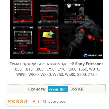
Тема подходит для таких моделей
Sony Ericsson:
K850, K810, K800, K790, K770, K660, T650, W910,
W890, W880, W850, W760, W580, S500, Z750
Скачать:
[355 КБ]
crysis.thm
11175 просмотров