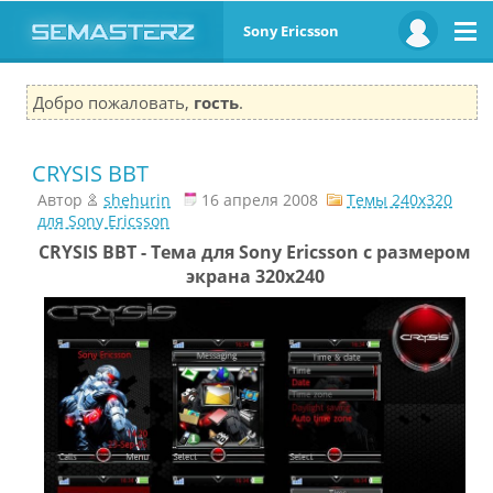
Sony Ericsson
Добро пожаловать,
гость
.
CRYSIS BBT
Автор
shehurin
16 апреля 2008
Темы 240x320
для Sony Ericsson
CRYSIS BBT - Тема для Sony Ericsson с размером
экрана 320х240