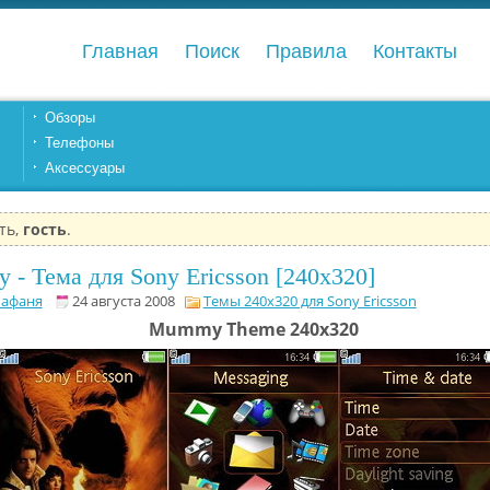
Главная
Поиск
Правила
Контакты
Обзоры
Телефоны
Аксессуары
ть,
гость
.
- Тема для Sony Ericsson [240x320]
афаня
24 августа 2008
Темы 240x320 для Sony Ericsson
Mummy Theme 240x320