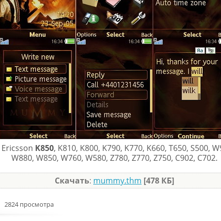
 Ericsson
K850
, K810, K800, K790, K770, K660, T650, S500, 
W880, W850, W760, W580, Z780, Z770, Z750, C902, C702.
Скачать
:
mummy.thm
[478 КБ]
2824 просмотра