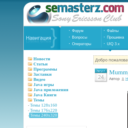
Форум
Файлы
Вопросы
Прошивка
Операторы
UIQ 3.x
Новости
Добро пожалова
Статьи
Программы
Август
Mummy 
Заставки
24
Автор
Н
Видео
Java игры
Java приложения
Java Книги
Темы
-
Темы 128x160
-
Темы 176x220
-
Темы 240x320