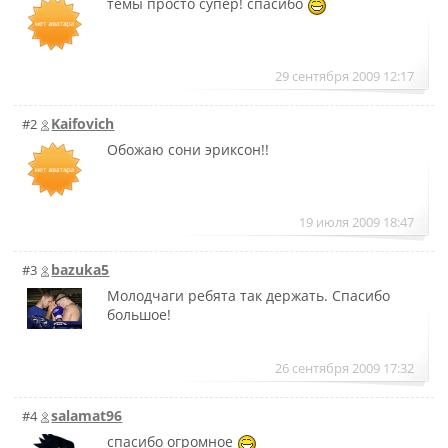
темы просто супер! спасибо
29 сентября 2009 12:17
Kaifovich
#2
Обожаю сони эриксон!!
19 июля 2009 18:47
bazuka5
#3
Молодчаги ребята так держать. Спасибо
большое!
26 сентября 2009 17:32
salamat96
#4
спасибо огромное