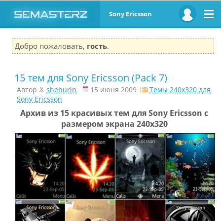
Sony Ericsson
Добро пожаловать,
гость
.
15 тем для Sony Ericsson (Pack 7)
Автор
shehurin
15 июня 2009
Темы 240x320 для
Sony Ericsson
Архив из 15 красивых тем для Sony Ericsson с
размером экрана 240x320