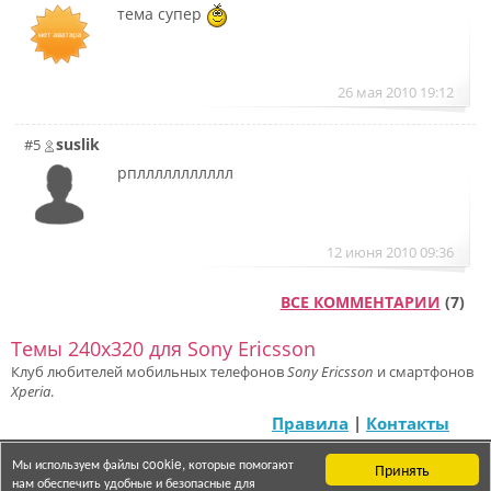
тема супер
26 мая 2010 19:12
suslik
#5
рпллллллллллл
12 июня 2010 09:36
ВСЕ КОММЕНТАРИИ
(7)
Темы 240x320 для Sony Ericsson
Клуб любителей мобильных телефонов
Sony Ericsson
и смартфонов
Xperia
.
Правила
|
Контакты
Мы используем файлы cookie, которые помогают
Принять
© 2007 — 2025 «Semasterz»
нам обеспечить удобные и безопасные для