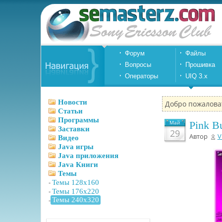
Форум
Файлы
Вопросы
Прошивка
Операторы
UIQ 3.x
Новости
Добро пожалова
Статьи
Программы
Май
Pink B
Заставки
29
Автор
V
Видео
Java игры
Java приложения
Java Книги
Темы
-
Темы 128x160
-
Темы 176x220
-
Темы 240x320