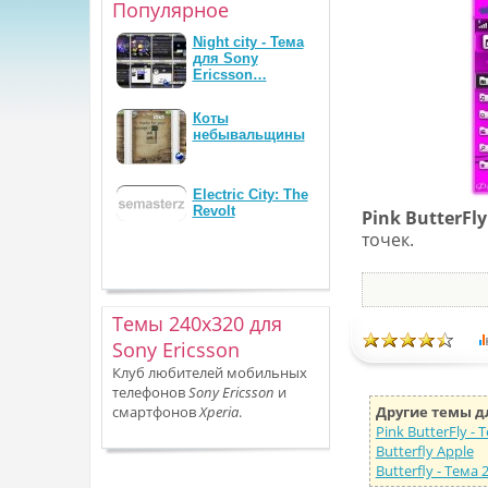
Популярное
Night city - Тема
для Sony
Ericsson…
Коты
небывальщины
Electric City: The
Revolt
Pink ButterFly
точек.
Темы 240x320 для
Sony Ericsson
Клуб любителей мобильных
телефонов
Sony Ericsson
и
смартфонов
Xperia
.
Другие темы дл
Pink ButterFly - 
Butterfly Apple
Butterfly - Тема