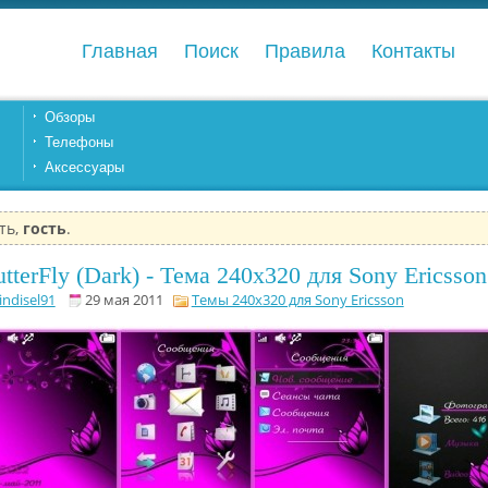
Главная
Поиск
Правила
Контакты
Обзоры
Телефоны
Аксессуары
ть,
гость
.
utterFly (Dark) - Тема 240x320 для Sony Ericsso
indisel91
29 мая 2011
Темы 240x320 для Sony Ericsson