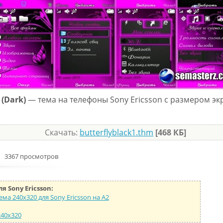
 (Dark)
— тема на телефоны Sony Ericsson с размером эк
Скачать:
butterflyblack1.thm
[468 КБ]
3367 просмотров
я Sony Ericsson:
Тема 240x320 для Sony Ericsson на А2
 240x320