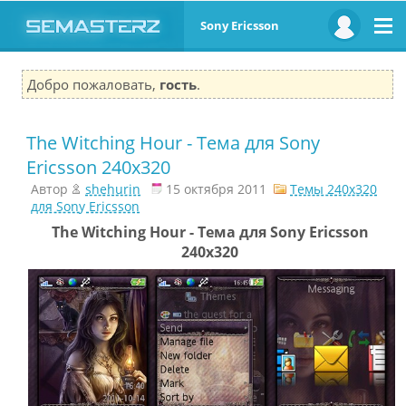
Sony Ericsson
Добро пожаловать,
гость
.
The Witching Hour - Тема для Sony
Ericsson 240x320
Автор
shehurin
15 октября 2011
Темы 240x320
для Sony Ericsson
The Witching Hour - Тема для Sony Ericsson
240x320