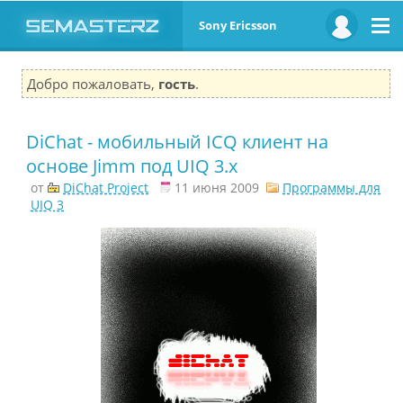
Sony Ericsson
Добро пожаловать,
гость
.
DiChat - мобильный ICQ клиент на
основе Jimm под UIQ 3.x
от
DiChat Project
11 июня 2009
Программы для
UIQ 3