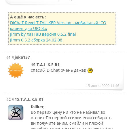
А ещё у нас есть:
DiChaT RevoLT FALLKER Version - мобильный ICQ
клиент для UIQ 3.x
Jimm by XaTTaB версия 0.5.2 final
Jimm 0.5.2 сборка 24.02.08
jeka157
#1
1S.T.A.L.K.E.R1
,
спасиб, DiChat очень даже))
15 июня 2009 11:46
1S.T.A.L.K.E.R1
#2
fallker
,
Во первих цену ни кто не набивал,во
вторих:По первой ссилки если собирать
ви получите аним. смайли и плохой
дизайн(значки там мне не нравлятся),по