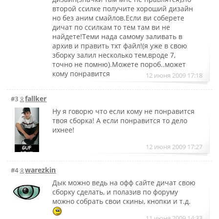
второй ссилке получите хороший дизайн
но без аним смайлов.Если ви соберете
дичат по ссилкам то тем там ви не
найдете!Теми нада самому заливать в
архив и править тхт файл!(я уже в свою
зборку залил несколько тем,вроде 7,
точно не помню).Можете пороб..может
кому понравится
12 июня 2009 17:18
fallker
#3
Ну я говорю что если кому не понравится
твоя сборка! А если понравится то дело
ихнее!
12 июня 2009 17:27
warezkin
#4
Дык можно ведь на офф сайте дичат свою
сборку сделать, и полазив по форуму
можно собрать свои скины, кнопки и т.д.
11 июня 2009 14:33