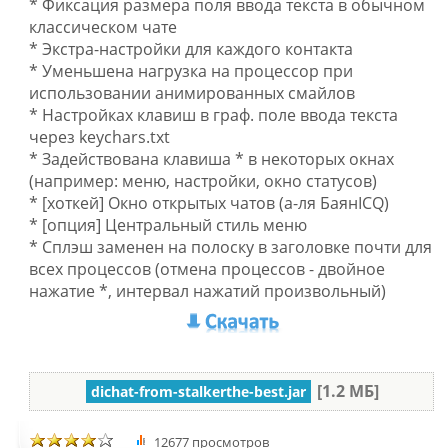
* Фиксация размера поля ввода текста в обычном
классическом чате
* Экстра-настройки для каждого контакта
* Уменьшена нагрузка на процессор при
использовании анимированных смайлов
* Настройках клавиш в граф. поле ввода текста
через keychars.txt
* Задействована клавиша * в некоторых окнах
(например: меню, настройки, окно статусов)
* [хоткей] Окно открытых чатов (а-ля БаянICQ)
* [опция] Центральный стиль меню
* Сплэш заменен на полоску в заголовке почти для
всех процессов (отмена процессов - двойное
нажатие *, интервал нажатий произвольный)
[1.2 МБ]
dichat-from-stalkerthe-best.jar
12677 просмотров