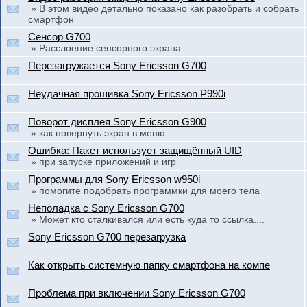
» В этом видео детально показано как разобрать и собрать
смартфон
Сенсор G700
» Расслоение сенсорного экрана
Перезагружается Sony Ericsson G700
Неудачная прошивка Sony Ericsson P990i
Поворот дисплея Sony Ericsson G900
» как повернуть экран в меню
Ошибка: Пакет использует защищённый UID
» при запуске приложений и игр
Программы для Sony Ericsson w950i
» помогите подобрать программки для моего тела
Неполадка с Sony Ericsson G700
» Может кто сталкивался или есть куда то ссылка....
Sony Ericsson G700 перезагрузка
Как открыть системную папку смартфона на компе
Проблема при включении Sony Ericsson G700