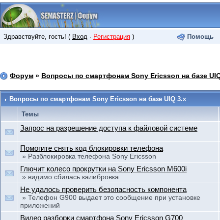
Здравствуйте, гость! (
Вход
·
Регистрация
)
Помощь
Форум
»
Вопросы по смартфонам Sony Ericsson на базе UIQ
Вопросы по смартфонам Sony Ericsson на базе UIQ 3.x
Темы
Запрос на разрешение доступа к файловой системе
Помогите снять код блокировки телефона
» Разблокировка телефона Sony Ericsson
Глючит колесо прокрутки на Sony Ericsson M600i
» видимо сбилась калибровка
Не удалось проверить безопасность компонента
» Телефон G900 выдает это сообщение при установке
приложений
Видео разборки смартфона Sony Ericsson G700