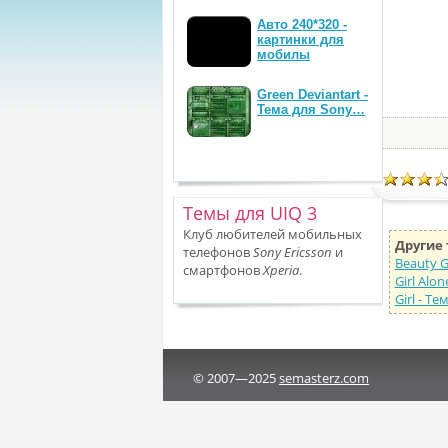
Авто 240*320 -
картинки для
мобилы
Green Deviantart -
Тема для Sony…
Темы для UIQ 3
Клуб любителей мобильных
Другие 
телефонов
Sony Ericsson
и
Beauty Gi
смартфонов
Xperia
.
Girl Alon
Girl - Т
© 2007—2025
semasterz.com