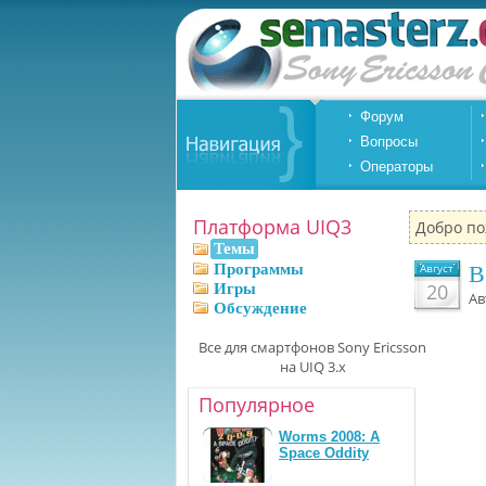
Форум
Вопросы
Операторы
Платформа UIQ3
Добро по
Темы
Программы
Август
B
20
Игры
Ав
Обсуждение
Все для смартфонов Sony Ericsson
на UIQ 3.x
Популярное
Worms 2008: A
Space Oddity