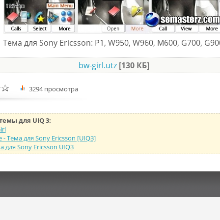
Тема для Sony Ericsson: P1, W950, W960, M600, G700, G90
bw-girl.utz
[130 КБ]
3294 просмотра
темы для UIQ 3:
rl
e - Тема для Sony Ericsson [UIQ3]
ема для Sony Ericsson UIQ3