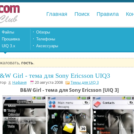
Главная
Поиск
Правила
Ко
Файлы
Обзоры
Прошивка
Телефоны
UIQ 3.x
Аксессуары
жаловать,
гость
.
&W Girl - тема для Sony Ericsson UIQ3
тор
Нафаня
20 августа 2008
Темы для UIQ 3
B&W Girl - тема для Sony Ericsson [UIQ 3]