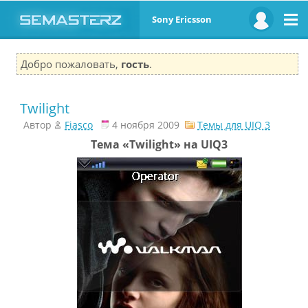
Sony Ericsson
Добро пожаловать,
гость
.
Twilight
Автор
Fiasco
4 ноября 2009
Темы для UIQ 3
Тема «Twilight» на UIQ3