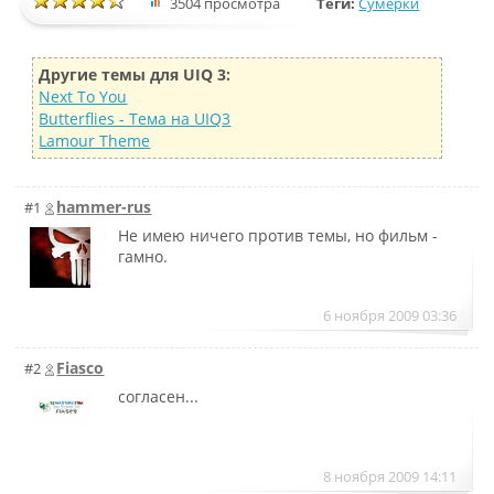
3504 просмотра
Теги:
Сумерки
Другие темы для UIQ 3:
Next To You
Butterflies - Тема на UIQ3
Lamour Theme
hammer-rus
#1
Не имею ничего против темы, но фильм -
гамно.
6 ноября 2009 03:36
Fiasco
#2
согласен...
8 ноября 2009 14:11