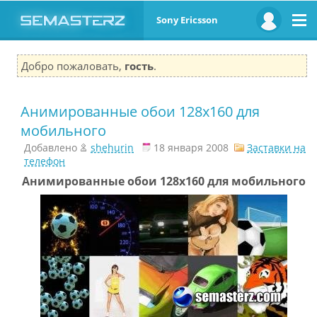
Sony Ericsson
Добро пожаловать,
гость
.
Анимированные обои 128х160 для
мобильного
Добавлено
shehurin
18 января 2008
Заставки на
телефон
Анимированные обои 128х160 для мобильного