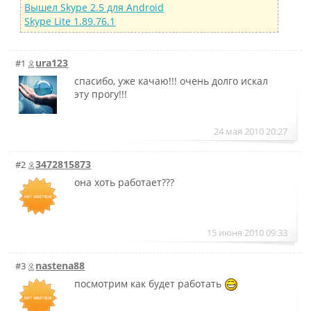
Вышел Skype 2.5 для Android
Skype Lite 1.89.76.1
ura123
#1
спасибо, уже качаю!!! очень долго искал
эту прогу!!!
24 мая 2010 20:27
3472815873
#2
она хоть работает???
15 июня 2010 09:33
nastena88
#3
посмотрим как будет работать