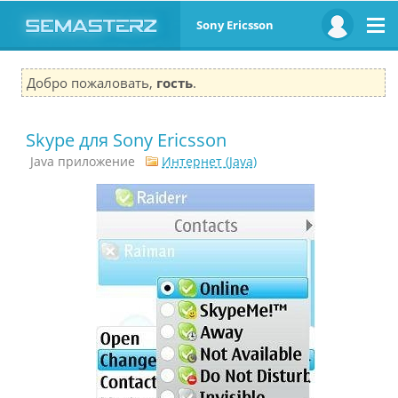
Sony Ericsson
Добро пожаловать,
гость
.
Skype для Sony Ericsson
Java приложение
Интернет (Java)