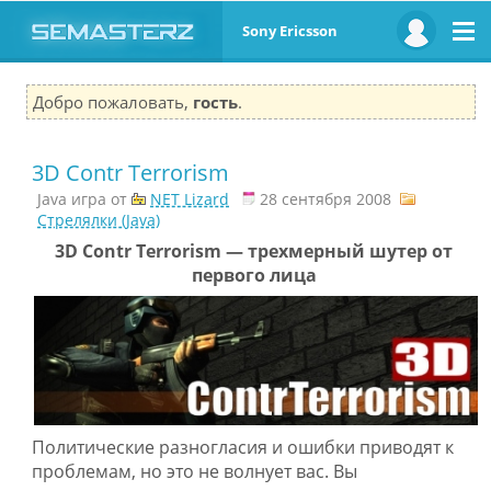
Sony Ericsson
Добро пожаловать,
гость
.
3D Contr Terrorism
Java игра от
NET Lizard
28 сентября 2008
Стрелялки (Java)
3D Contr Terrorism — трехмерный шутер от
первого лица
Политические разногласия и ошибки приводят к
проблемам, но это не волнует вас. Вы