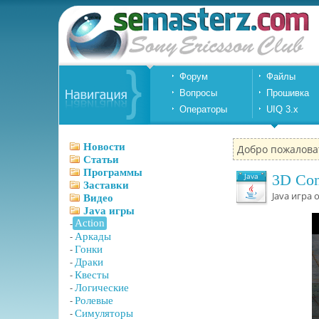
Форум
Файлы
Вопросы
Прошивка
Операторы
UIQ 3.x
Новости
Добро пожалова
Статьи
Программы
Java
3D Cont
Заставки
Java игра 
Видео
Java игры
-
Action
-
Аркады
-
Гонки
-
Драки
-
Квесты
-
Логические
-
Ролевые
-
Симуляторы