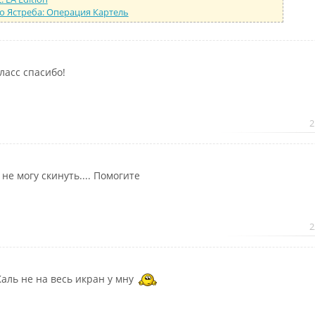
о Ястреба: Операция Картель
ласс спасибо!
2
 не могу скинуть.... Помогите
2
аль не на весь икран у мну