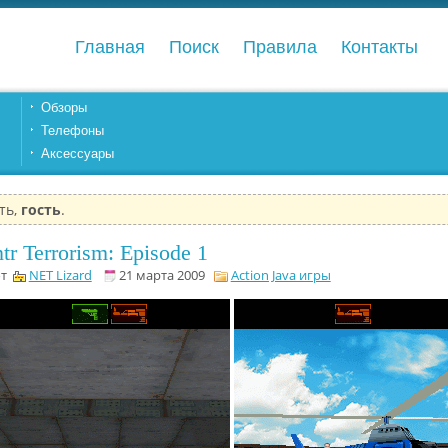
Главная
Поиск
Правила
Контакты
Обзоры
Телефоны
Аксессуары
ть,
гость
.
r Terrorism: Episode 1
от
NET Lizard
21 марта 2009
Action Java игры