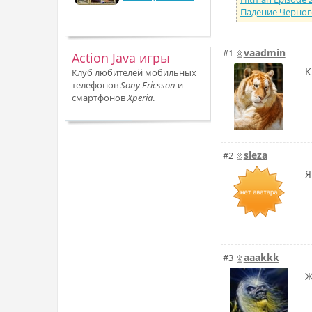
Падение Черног
vaadmin
#1
Action Java игры
К
Клуб любителей мобильных
телефонов
Sony Ericsson
и
смартфонов
Xperia
.
sleza
#2
Я
aaakkk
#3
Ж