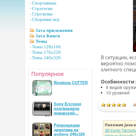
-
Спортивные
-
Стратегии
-
Стрелялки
-
Сборники игр
Java приложения
Java Книги
Темы
-
Темы 128x160
-
Темы 176x220
В ситуации, е
-
Темы 240x320
вероятно помо
элитного спец
Популярное
Особенности
:
Ringtone CUTTER
8 видов оруж
10 уровней
Sony Ericsson
подтвердила
январский…
Похожие Java-
Репродукции
эрмитажа на
3D Contr Terrori
мобилу 240х320
Hitman Episode 2