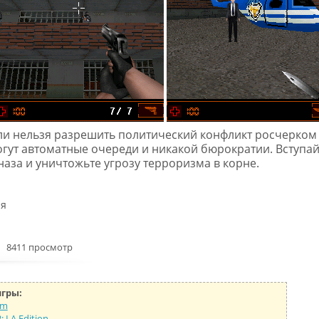
сли нельзя разрешить политический конфликт росчерком 
гут автоматные очереди и никакой бюрократии. Вступай
наза и уничтожьте угрозу терроризма в корне.
ия
8411 просмотр
игры:
sm
: LA Edition