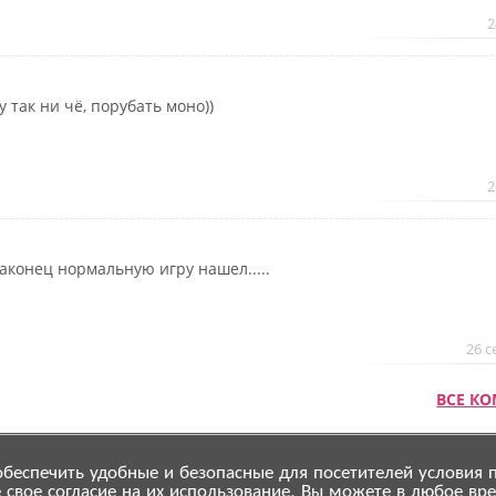
2
у так ни чё, порубать моно))
2
аконец нормальную игру нашел.....
26 с
ВСЕ К
беспечить удобные и безопасные для посетителей условия 
 свое согласие на их использование. Вы можете в любое вре