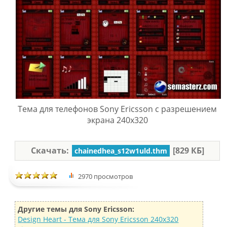
Тема для телефонов Sony Ericsson с разрешением
экрана 240x320
Скачать:
[829 КБ]
chainedhea_s12w1uld.thm
2970 просмотров
Другие темы для Sony Ericsson:
Design Heart - Тема для Sony Ericsson 240x320