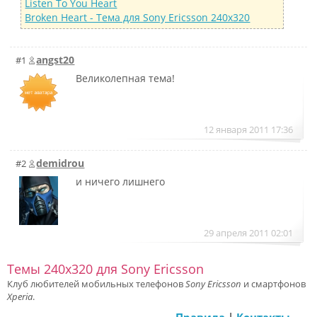
Listen To You Heart
Broken Heart - Тема для Sony Ericsson 240x320
angst20
#1
Великолепная тема!
12 января 2011 17:36
demidrou
#2
и ничего лишнего
29 апреля 2011 02:01
Темы 240x320 для Sony Ericsson
Клуб любителей мобильных телефонов
Sony Ericsson
и смартфонов
Xperia
.
Правила
|
Контакты