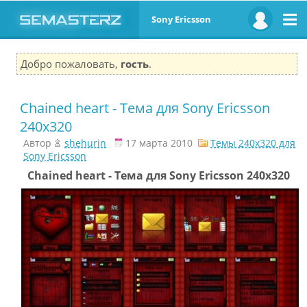
Sony Ericsson
Добро пожаловать,
гость
.
Chained heart - Тема для Sony Ericsson
240x320
Автор
shehurin
17 марта 2010
Темы 240x320 для
Sony Ericsson
Chained heart - Тема для Sony Ericsson 240x320