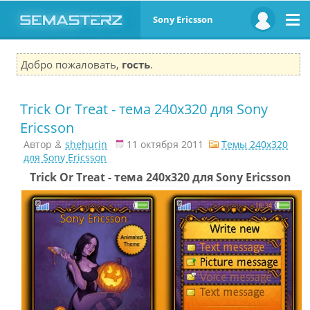
Sony Ericsson
Добро пожаловать,
гость
.
Trick Or Treat - тема 240x320 для Sony
Ericsson
Автор
shehurin
11 октября 2011
Темы 240x320
для Sony Ericsson
Trick Or Treat - тема 240х320 для Sony Ericsson