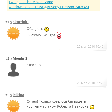
Twilight - The Movie Game
windows 7 BL - Тема для Sony Ericsson 240x320
Skartinki
#1
Обалдеть
Обожаю Twilight
20 мая 2010 16:46
Mogilin2
#2
Классно
25 мая 2010 09:55
lelkina
#3
Супер! Только хотелось бы видеть
крупным планом Роберта Патисона