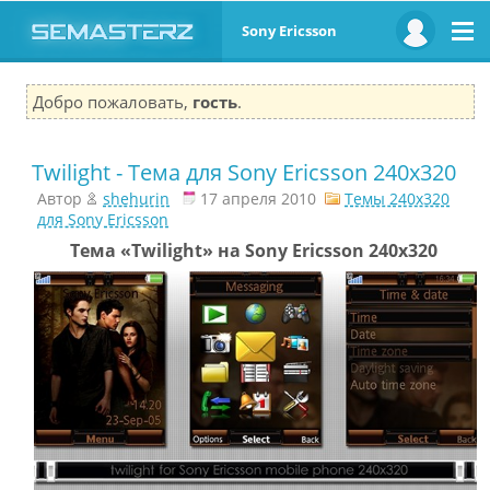
Sony Ericsson
Добро пожаловать,
гость
.
Twilight - Тема для Sony Ericsson 240x320
Автор
shehurin
17 апреля 2010
Темы 240x320
для Sony Ericsson
Тема «Twilight» на Sony Ericsson 240x320